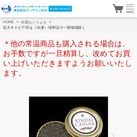
HOME
特選おとりよせ
近大キャビア30ｇ（冷凍）/送料込※一部地域除く
＊他の常温商品も購入される場合は、
お手数ですが一旦精算し、改めてお買
い上げいただきますようお願いいたし
ます。