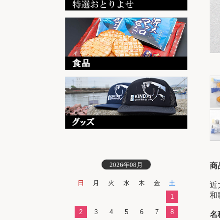
2026年08月
商
日
月
火
水
木
金
土
近
和
1
2
3
4
5
6
7
8
名