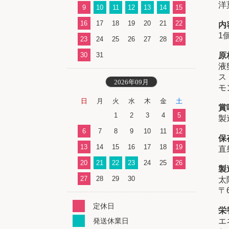
洋
9
10
11
12
13
14
15
16
17
18
19
20
21
22
内
1
23
24
25
26
27
28
29
原
30
31
液
ス
2026年09月
モ
日
月
火
水
木
金
土
賞
1
2
3
4
5
製
6
7
8
9
10
11
12
保
13
14
15
16
17
18
19
直
20
21
22
23
24
25
26
製
27
28
29
30
太
〒
定休日
栄
エ
発送休業日