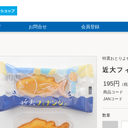
ド
お問合せ
会員登録
特選おとりよ
近大フ
195円
（税
商品コード
JANコード
数量