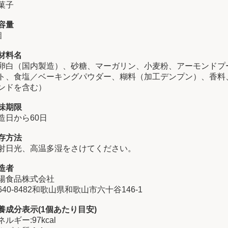
菓子
容量
個
材料名
卵白（国内製造）、砂糖、マーガリン、小麦粉、アーモンドプ
ト、食塩／ベーキングパウダー、糊料（加工デンプン）、香料
ンドを含む）
味期限
造日から60日
存方法
射日光、高温多湿をさけてください。
造者
陽食品株式会社
640-8482和歌山県和歌山市六十谷146-1
養成分表示(1個あたり目安)
ネルギー:97kcal