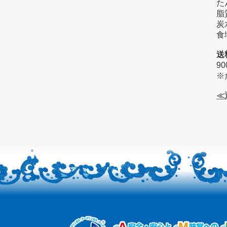
た
脂質
炭
食
送
9
※
≪