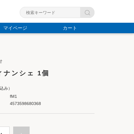
マイページ
カート
せ
ィナンシェ 1個
込み）
fM1
4573598680368